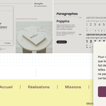
Pour o
que l
fait 
telles
ne pas
Création
certai
Accueil
Réalisations
Missions
Trav
Mentions léga