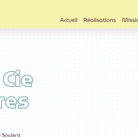
Accueil
Réalisations
Missi
 Cie
res
 Soulard