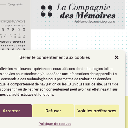
Gérer le consentement aux cookies
ffrir les meilleures expériences, nous utilisons des technologies telles
es cookies pour stocker et/ou accéder aux informations des appareils. Le
de consentir à ces technologies nous permettra de traiter des données
 que le comportement de navigation ou les ID uniques sur ce site. Le fait de
SUIVANT
 consentir ou de retirer son consentement peut avoir un effet négatif sur
 de l’identité visuelle de « la maison des femmes 22 »
nes caractéristiques et fonctions.
aux personnels
A propos
Accepter
Refuser
Voir les préférences
Contact
Politique de cookies
les
CGV
Politique de cookies (UE)